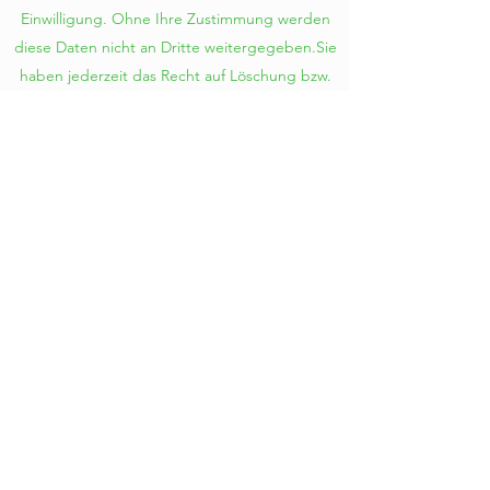
Einwilligung. Ohne Ihre Zustimmung werden
diese Daten nicht an Dritte weitergegeben.Sie
haben jederzeit das Recht auf Löschung bzw.
Auskunft Ihrer personenbezogenen Daten
Gesund im Pott
info@gesund-im-pott.online
+49 176 84520786
Gesund im Pott
Barbara Badzinski